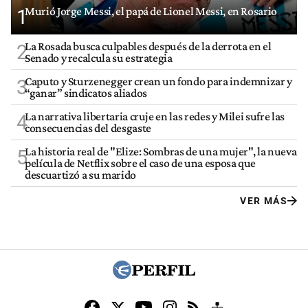
Murió Jorge Messi, el papá de Lionel Messi, en Rosario
1
La Rosada busca culpables después de la derrota en el
2
Senado y recalcula su estrategia
Caputo y Sturzenegger crean un fondo para indemnizar y
3
“ganar” sindicatos aliados
La narrativa libertaria cruje en las redes y Milei sufre las
4
consecuencias del desgaste
La historia real de "Elize: Sombras de una mujer", la nueva
5
película de Netflix sobre el caso de una esposa que
descuartizó a su marido
VER MÁS