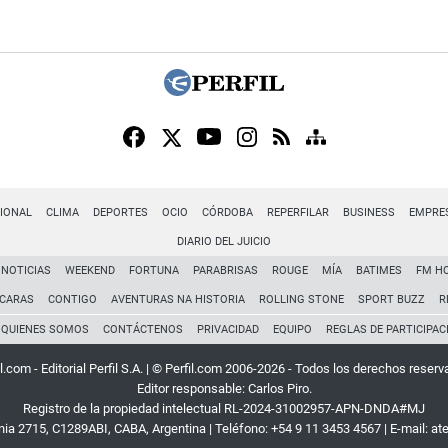
IONAL
CLIMA
DEPORTES
OCIO
CÓRDOBA
REPERFILAR
BUSINESS
EMPRE
DIARIO DEL JUICIO
NOTICIAS
WEEKEND
FORTUNA
PARABRISAS
ROUGE
MÍA
BATIMES
FM H
CARAS
CONTIGO
AVENTURAS NA HISTORIA
ROLLING STONE
SPORT BUZZ
R
QUIENES SOMOS
CONTÁCTENOS
PRIVACIDAD
EQUIPO
REGLAS DE PARTICIPAC
l.com - Editorial Perfil S.A.
| © Perfil.com 2006-2026 - Todos los derechos reserv
Editor responsable: Carlos Piro.
Registro de la propiedad intelectual RL-2024-31002957-APN-DNDA#MJ
rnia 2715
,
C1289ABI
,
CABA, Argentina
| Teléfono:
+54 9 11 3453 4567
| E-mail:
at