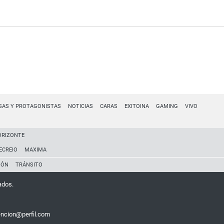
SAS Y PROTAGONISTAS
NOTICIAS
CARAS
EXITOINA
GAMING
VIVO
ORIZONTE
ECREIO
MAXIMA
IÓN
TRÁNSITO
ados.
encion@perfil.com