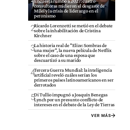
Encuesta rumbo a 2027: cuatro
1
consultoras midieron el desgaste de
Milei y la crisis de liderazgo en el
peronismo
Ricardo Lorenzetti se metió en el debate
2
sobre la inhabilitación de Cristina
Kirchner
La historia real de "Elize: Sombras de
3
una mujer", la nueva película de Netflix
sobre el caso de una esposa que
descuartizó a su marido
Tercera Guerra Mundial: la inteligencia
4
artificial reveló cuáles serían los
primeros países latinoamericanos en ser
derrotados
Di Tullio impugnó a Joaquín Benegas
5
Lynch por un presunto conflicto de
intereses en el debate de la Ley de Tierras
VER MÁS