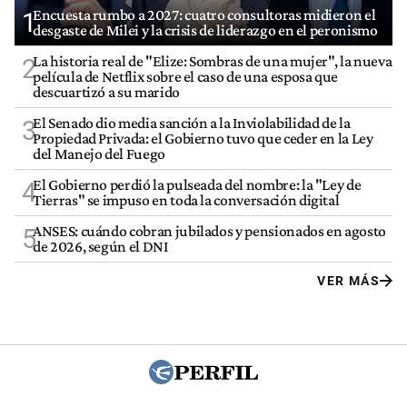
Encuesta rumbo a 2027: cuatro consultoras midieron el
1
desgaste de Milei y la crisis de liderazgo en el peronismo
La historia real de "Elize: Sombras de una mujer", la nueva
2
película de Netflix sobre el caso de una esposa que
descuartizó a su marido
El Senado dio media sanción a la Inviolabilidad de la
3
Propiedad Privada: el Gobierno tuvo que ceder en la Ley
del Manejo del Fuego
El Gobierno perdió la pulseada del nombre: la "Ley de
4
Tierras" se impuso en toda la conversación digital
ANSES: cuándo cobran jubilados y pensionados en agosto
5
de 2026, según el DNI
VER MÁS