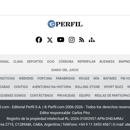
IONAL
CLIMA
DEPORTES
OCIO
CÓRDOBA
REPERFILAR
BUSINESS
EMPRE
DIARIO DEL JUICIO
NOTICIAS
WEEKEND
FORTUNA
PARABRISAS
ROUGE
MÍA
BATIMES
FM H
CARAS
CONTIGO
AVENTURAS NA HISTORIA
ROLLING STONE
SPORT BUZZ
R
QUIENES SOMOS
CONTÁCTENOS
PRIVACIDAD
EQUIPO
REGLAS DE PARTICIPAC
l.com - Editorial Perfil S.A.
| © Perfil.com 2006-2026 - Todos los derechos reserv
Editor responsable: Carlos Piro.
Registro de la propiedad intelectual RL-2024-31002957-APN-DNDA#MJ
rnia 2715
,
C1289ABI
,
CABA, Argentina
| Teléfono:
+54 9 11 3453 4567
| E-mail:
at