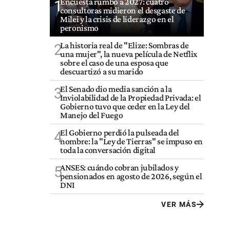
Encuesta rumbo a 2027: cuatro
1
consultoras midieron el desgaste de
Milei y la crisis de liderazgo en el
peronismo
La historia real de "Elize: Sombras de
2
una mujer", la nueva película de Netflix
sobre el caso de una esposa que
descuartizó a su marido
El Senado dio media sanción a la
3
Inviolabilidad de la Propiedad Privada: el
Gobierno tuvo que ceder en la Ley del
Manejo del Fuego
El Gobierno perdió la pulseada del
4
nombre: la "Ley de Tierras" se impuso en
toda la conversación digital
ANSES: cuándo cobran jubilados y
5
pensionados en agosto de 2026, según el
DNI
VER MÁS