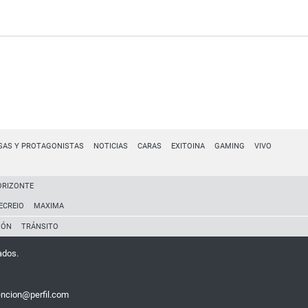
SAS Y PROTAGONISTAS
NOTICIAS
CARAS
EXITOINA
GAMING
VIVO
ORIZONTE
ECREIO
MAXIMA
IÓN
TRÁNSITO
ados.
encion@perfil.com