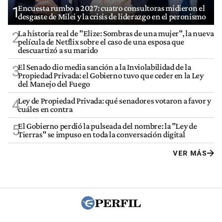
Encuesta rumbo a 2027: cuatro consultoras midieron el
1
desgaste de Milei y la crisis de liderazgo en el peronismo
La historia real de "Elize: Sombras de una mujer", la nueva
2
película de Netflix sobre el caso de una esposa que
descuartizó a su marido
El Senado dio media sanción a la Inviolabilidad de la
3
Propiedad Privada: el Gobierno tuvo que ceder en la Ley
del Manejo del Fuego
Ley de Propiedad Privada: qué senadores votaron a favor y
4
cuáles en contra
El Gobierno perdió la pulseada del nombre: la "Ley de
5
Tierras" se impuso en toda la conversación digital
VER MÁS