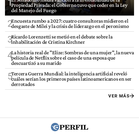
1
Propiedad Privada: el Gobierno tuvo que ceder en la Ley
del Manejo del Fuego
Encuesta rumbo a 2027: cuatro consultoras midieron el
2
desgaste de Milei y la crisis de liderazgo en el peronismo
Ricardo Lorenzetti se metió en el debate sobre la
3
inhabilitación de Cristina Kirchner
La historia real de "Elize: Sombras de una mujer", la nueva
4
película de Netflix sobre el caso de una esposa que
descuartizó a su marido
Tercera Guerra Mundial: la inteligencia artificial reveló
5
cuáles serían los primeros países latinoamericanos en ser
derrotados
VER MÁS