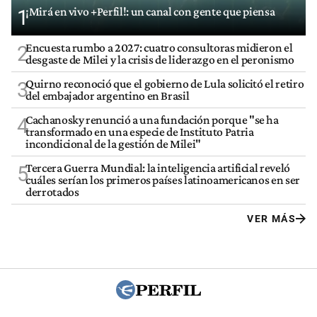
¡Mirá en vivo +Perfil!: un canal con gente que piensa
1
Encuesta rumbo a 2027: cuatro consultoras midieron el
2
desgaste de Milei y la crisis de liderazgo en el peronismo
Quirno reconoció que el gobierno de Lula solicitó el retiro
3
del embajador argentino en Brasil
Cachanosky renunció a una fundación porque "se ha
4
transformado en una especie de Instituto Patria
incondicional de la gestión de Milei"
Tercera Guerra Mundial: la inteligencia artificial reveló
5
cuáles serían los primeros países latinoamericanos en ser
derrotados
VER MÁS