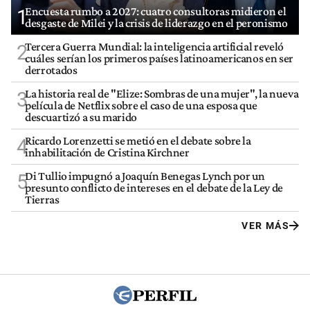
Encuesta rumbo a 2027: cuatro consultoras midieron el
1
desgaste de Milei y la crisis de liderazgo en el peronismo
Tercera Guerra Mundial: la inteligencia artificial reveló
2
cuáles serían los primeros países latinoamericanos en ser
derrotados
La historia real de "Elize: Sombras de una mujer", la nueva
3
película de Netflix sobre el caso de una esposa que
descuartizó a su marido
Ricardo Lorenzetti se metió en el debate sobre la
4
inhabilitación de Cristina Kirchner
Di Tullio impugnó a Joaquín Benegas Lynch por un
5
presunto conflicto de intereses en el debate de la Ley de
Tierras
VER MÁS