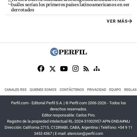
5
cuáles serían los primeros países latinoamericanos en ser
derrotados
VER MÁS
CANALES RSS
QUIENES SOMOS
CONTÁCTENOS
PRIVACIDAD
EQUIPO
REGLAS
Perfil.com - Editorial Perfil S.A.
| © Perfil.com 2006-2026 - Todos los
derechos reservados.
Editor responsable: Carlos Piro.
Registro de la propiedad intelectual RL-2024-31002957-APN-DNDA#MJ
Dirección:
California 2715
,
C1289ABI
,
CABA, Argentina
| Teléfono:
+54 9 11
3453 4567
| E-mail:
atencion@perfil.com