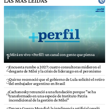
LAS MÁS LEÍDAS
¡Mirá en vivo +Perfil!: un canal con gente que piensa
1
Encuesta rumbo a 2027: cuatro consultoras midieron el
2
desgaste de Milei y la crisis de liderazgo en el peronismo
Quirno reconoció que el gobierno de Lula solicitó el retiro
3
del embajador argentino en Brasil
Cachanosky renunció a una fundación porque "se ha
4
transformado en una especie de Instituto Patria
incondicional de la gestión de Milei"
Tercera Guerra Mundial: la inteligencia artificial reveló