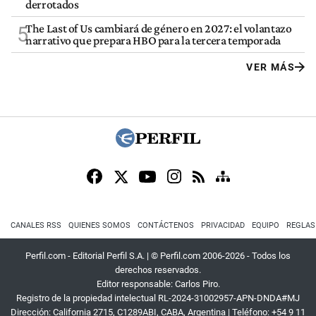
derrotados
The Last of Us cambiará de género en 2027: el volantazo
5
narrativo que prepara HBO para la tercera temporada
VER MÁS
CANALES RSS
QUIENES SOMOS
CONTÁCTENOS
PRIVACIDAD
EQUIPO
REGLAS
Perfil.com - Editorial Perfil S.A.
| © Perfil.com 2006-2026 - Todos los
derechos reservados.
Editor responsable: Carlos Piro.
Registro de la propiedad intelectual RL-2024-31002957-APN-DNDA#MJ
Dirección:
California 2715
,
C1289ABI
,
CABA, Argentina
| Teléfono:
+54 9 11