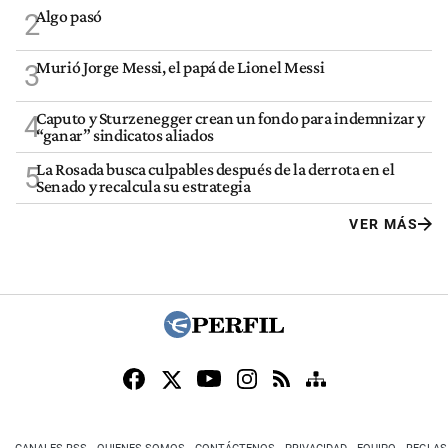
Algo pasó
2
Murió Jorge Messi, el papá de Lionel Messi
3
Caputo y Sturzenegger crean un fondo para indemnizar y
4
“ganar” sindicatos aliados
La Rosada busca culpables después de la derrota en el
5
Senado y recalcula su estrategia
VER MÁS