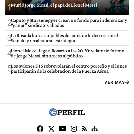
Murió Jorge Messi, el papá de Lionel Messi
1
Caputo y Sturzenegger crean un fondo para indemnizar y
2
“ganar” sindicatos aliados
La Rosada busca culpables después de la derrota en el
3
Senado y recalcula su estrategia
Lionel Messi llega a Rosario a las 20.30: velatorio íntimo
4
de Jorge Messi, sin acceso al público
Los aviones F 16 sobrevolarán el centro porteño y el lunes
5
participarán de la celebración de la Fuerza Aérea
VER MÁS