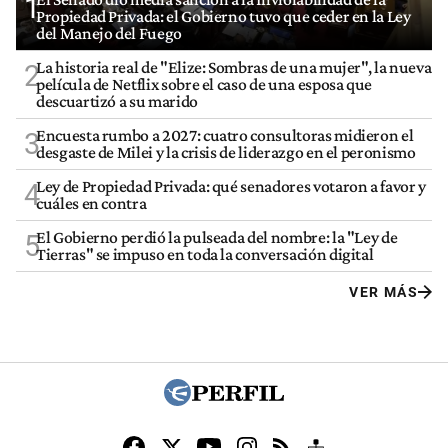
1
Propiedad Privada: el Gobierno tuvo que ceder en la Ley
del Manejo del Fuego
La historia real de "Elize: Sombras de una mujer", la nueva
2
película de Netflix sobre el caso de una esposa que
descuartizó a su marido
Encuesta rumbo a 2027: cuatro consultoras midieron el
3
desgaste de Milei y la crisis de liderazgo en el peronismo
Ley de Propiedad Privada: qué senadores votaron a favor y
4
cuáles en contra
El Gobierno perdió la pulseada del nombre: la "Ley de
5
Tierras" se impuso en toda la conversación digital
VER MÁS