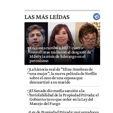
LAS MÁS LEÍDAS
Encuesta rumbo a 2027: cuatro
1
consultoras midieron el desgaste de
Milei y la crisis de liderazgo en el
peronismo
La historia real de "Elize: Sombras de
2
una mujer", la nueva película de Netflix
sobre el caso de una esposa que
descuartizó a su marido
El Senado dio media sanción a la
3
Inviolabilidad de la Propiedad Privada: el
Gobierno tuvo que ceder en la Ley del
Manejo del Fuego
Ley de Propiedad Privada: qué senadores