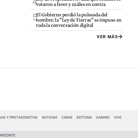
4
votaron a favor y cuáles en contra
El Gobierno perdió la pulseada del
5
nombre: la "Ley de Tierras" se impuso en
toda la conversación digital
VER MÁS
SAS Y PROTAGONISTAS
NOTICIAS
CARAS
EXITOINA
GAMING
VIVO
ORIZONTE