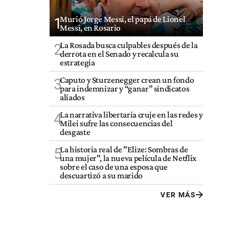
Murió Jorge Messi, el papá de Lionel
1
Messi, en Rosario
La Rosada busca culpables después de la
2
derrota en el Senado y recalcula su
estrategia
Caputo y Sturzenegger crean un fondo
3
para indemnizar y “ganar” sindicatos
aliados
La narrativa libertaria cruje en las redes y
4
Milei sufre las consecuencias del
desgaste
La historia real de "Elize: Sombras de
5
una mujer", la nueva película de Netflix
sobre el caso de una esposa que
descuartizó a su marido
VER MÁS