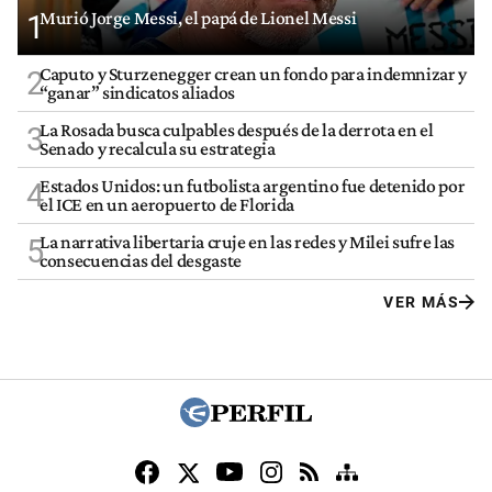
Murió Jorge Messi, el papá de Lionel Messi
1
Caputo y Sturzenegger crean un fondo para indemnizar y
2
“ganar” sindicatos aliados
La Rosada busca culpables después de la derrota en el
3
Senado y recalcula su estrategia
Estados Unidos: un futbolista argentino fue detenido por
4
el ICE en un aeropuerto de Florida
La narrativa libertaria cruje en las redes y Milei sufre las
5
consecuencias del desgaste
VER MÁS