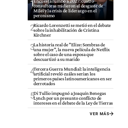
Encuesta rumbo a 2027: cuatro
1
consultoras midieron el desgaste de
Milei y la crisis de liderazgo en el
peronismo
Ricardo Lorenzetti se metió en el debate
2
sobre la inhabilitación de Cristina
Kirchner
La historia real de "Elize: Sombras de
3
una mujer", la nueva película de Netflix
sobre el caso de una esposa que
descuartizó a su marido
Tercera Guerra Mundial: la inteligencia
4
artificial reveló cuáles serían los
primeros países latinoamericanos en ser
derrotados
Di Tullio impugnó a Joaquín Benegas
5
Lynch por un presunto conflicto de
intereses en el debate de la Ley de Tierras
VER MÁS