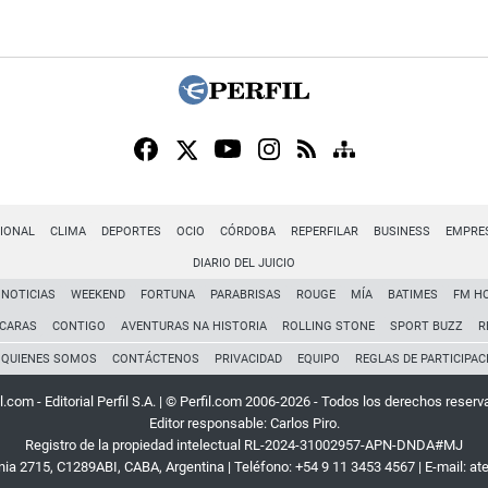
IONAL
CLIMA
DEPORTES
OCIO
CÓRDOBA
REPERFILAR
BUSINESS
EMPRE
DIARIO DEL JUICIO
NOTICIAS
WEEKEND
FORTUNA
PARABRISAS
ROUGE
MÍA
BATIMES
FM H
CARAS
CONTIGO
AVENTURAS NA HISTORIA
ROLLING STONE
SPORT BUZZ
R
QUIENES SOMOS
CONTÁCTENOS
PRIVACIDAD
EQUIPO
REGLAS DE PARTICIPAC
l.com - Editorial Perfil S.A.
| © Perfil.com 2006-2026 - Todos los derechos reserv
Editor responsable: Carlos Piro.
Registro de la propiedad intelectual RL-2024-31002957-APN-DNDA#MJ
rnia 2715
,
C1289ABI
,
CABA, Argentina
| Teléfono:
+54 9 11 3453 4567
| E-mail:
at