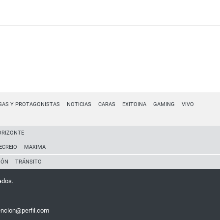
SAS Y PROTAGONISTAS
NOTICIAS
CARAS
EXITOINA
GAMING
VIVO
ORIZONTE
ECREIO
MAXIMA
IÓN
TRÁNSITO
ados.
encion@perfil.com