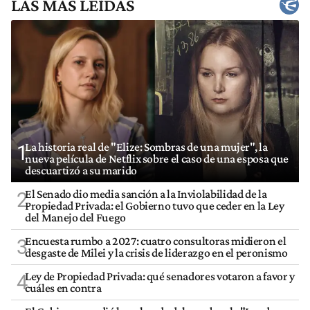
LAS MÁS LEÍDAS
La historia real de "Elize: Sombras de una mujer", la
1
nueva película de Netflix sobre el caso de una esposa que
descuartizó a su marido
El Senado dio media sanción a la Inviolabilidad de la
2
Propiedad Privada: el Gobierno tuvo que ceder en la Ley
del Manejo del Fuego
Encuesta rumbo a 2027: cuatro consultoras midieron el
3
desgaste de Milei y la crisis de liderazgo en el peronismo
Ley de Propiedad Privada: qué senadores votaron a favor y
4
cuáles en contra