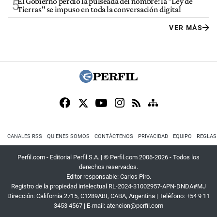
El Gobierno perdió la pulseada del nombre: la "Ley de
5
Tierras" se impuso en toda la conversación digital
VER MÁS
CANALES RSS
QUIENES SOMOS
CONTÁCTENOS
PRIVACIDAD
EQUIPO
REGLAS
Perfil.com - Editorial Perfil S.A.
| © Perfil.com 2006-2026 - Todos los
derechos reservados.
Editor responsable: Carlos Piro.
Registro de la propiedad intelectual RL-2024-31002957-APN-DNDA#MJ
Dirección:
California 2715
,
C1289ABI
,
CABA, Argentina
| Teléfono:
+54 9 11
3453 4567
| E-mail:
atencion@perfil.com