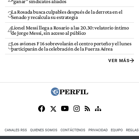
“ganar” sindicatos aliados
La Rosada busca culpables después de la derrota en el
3
Senado y recalcula su estrategia
Lionel Messi llega a Rosario a las 20.30: velatorio íntimo
4
de Jorge Messi, sin acceso al público
Los aviones F 16 sobrevolarán el centro porteño y el lunes
5
participarán de la celebración de la Fuerza Aérea
VER MÁS
CANALES RSS
QUIENES SOMOS
CONTÁCTENOS
PRIVACIDAD
EQUIPO
REGLAS