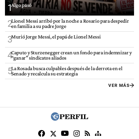
Algo pasó
1
Lionel Messi arribó por la noche a Rosario para despedir
2
en familia a su padre Jorge
Murió Jorge Messi, el papá de Lionel Messi
3
Caputo y Sturzenegger crean un fondo para indemnizar y
4
“ganar” sindicatos aliados
La Rosada busca culpables después de la derrota en el
5
Senado y recalcula su estrategia
VER MÁS