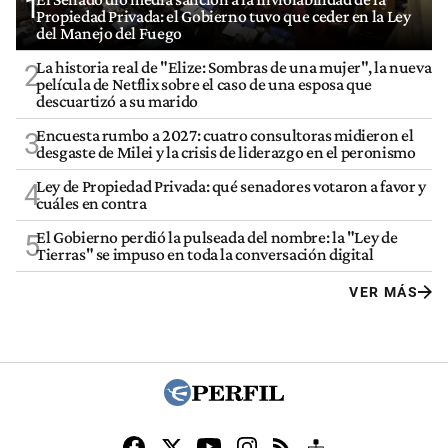
1
Propiedad Privada: el Gobierno tuvo que ceder en la Ley
del Manejo del Fuego
La historia real de "Elize: Sombras de una mujer", la nueva
2
película de Netflix sobre el caso de una esposa que
descuartizó a su marido
Encuesta rumbo a 2027: cuatro consultoras midieron el
3
desgaste de Milei y la crisis de liderazgo en el peronismo
Ley de Propiedad Privada: qué senadores votaron a favor y
4
cuáles en contra
El Gobierno perdió la pulseada del nombre: la "Ley de
5
Tierras" se impuso en toda la conversación digital
VER MÁS