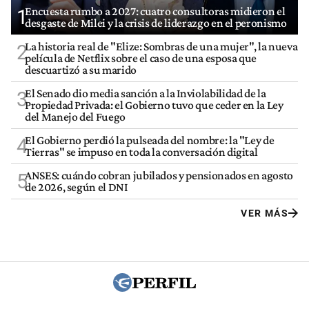
Encuesta rumbo a 2027: cuatro consultoras midieron el
1
desgaste de Milei y la crisis de liderazgo en el peronismo
La historia real de "Elize: Sombras de una mujer", la nueva
2
película de Netflix sobre el caso de una esposa que
descuartizó a su marido
El Senado dio media sanción a la Inviolabilidad de la
3
Propiedad Privada: el Gobierno tuvo que ceder en la Ley
del Manejo del Fuego
El Gobierno perdió la pulseada del nombre: la "Ley de
4
Tierras" se impuso en toda la conversación digital
ANSES: cuándo cobran jubilados y pensionados en agosto
5
de 2026, según el DNI
VER MÁS