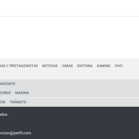
SAS Y PROTAGONISTAS
NOTICIAS
CARAS
EXITOINA
GAMING
VIVO
ORIZONTE
ECREIO
MAXIMA
IÓN
TRÁNSITO
ados.
encion@perfil.com