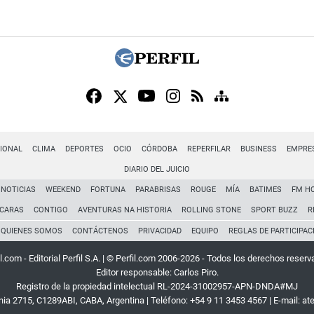
IONAL
CLIMA
DEPORTES
OCIO
CÓRDOBA
REPERFILAR
BUSINESS
EMPRE
DIARIO DEL JUICIO
NOTICIAS
WEEKEND
FORTUNA
PARABRISAS
ROUGE
MÍA
BATIMES
FM H
CARAS
CONTIGO
AVENTURAS NA HISTORIA
ROLLING STONE
SPORT BUZZ
R
QUIENES SOMOS
CONTÁCTENOS
PRIVACIDAD
EQUIPO
REGLAS DE PARTICIPAC
l.com - Editorial Perfil S.A.
| © Perfil.com 2006-2026 - Todos los derechos reserv
Editor responsable: Carlos Piro.
Registro de la propiedad intelectual RL-2024-31002957-APN-DNDA#MJ
rnia 2715
,
C1289ABI
,
CABA, Argentina
| Teléfono:
+54 9 11 3453 4567
| E-mail:
at