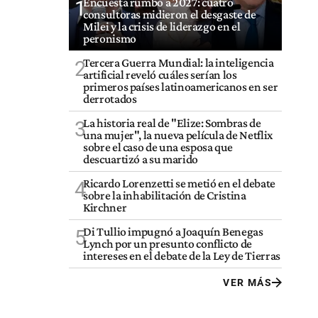
Encuesta rumbo a 2027: cuatro
1
consultoras midieron el desgaste de
Milei y la crisis de liderazgo en el
peronismo
Tercera Guerra Mundial: la inteligencia
2
artificial reveló cuáles serían los
primeros países latinoamericanos en ser
derrotados
La historia real de "Elize: Sombras de
3
una mujer", la nueva película de Netflix
sobre el caso de una esposa que
descuartizó a su marido
Ricardo Lorenzetti se metió en el debate
4
sobre la inhabilitación de Cristina
Kirchner
Di Tullio impugnó a Joaquín Benegas
5
Lynch por un presunto conflicto de
intereses en el debate de la Ley de Tierras
VER MÁS