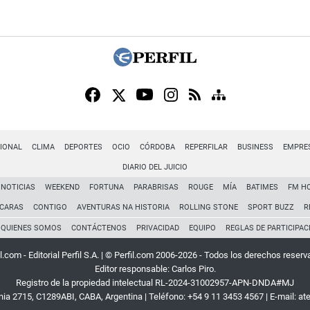
IONAL
CLIMA
DEPORTES
OCIO
CÓRDOBA
REPERFILAR
BUSINESS
EMPRE
DIARIO DEL JUICIO
NOTICIAS
WEEKEND
FORTUNA
PARABRISAS
ROUGE
MÍA
BATIMES
FM H
CARAS
CONTIGO
AVENTURAS NA HISTORIA
ROLLING STONE
SPORT BUZZ
R
QUIENES SOMOS
CONTÁCTENOS
PRIVACIDAD
EQUIPO
REGLAS DE PARTICIPAC
l.com - Editorial Perfil S.A.
| © Perfil.com 2006-2026 - Todos los derechos reserv
Editor responsable: Carlos Piro.
Registro de la propiedad intelectual RL-2024-31002957-APN-DNDA#MJ
rnia 2715
,
C1289ABI
,
CABA, Argentina
| Teléfono:
+54 9 11 3453 4567
| E-mail:
at