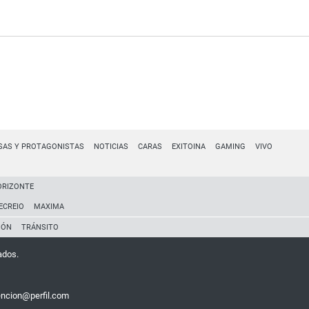
SAS Y PROTAGONISTAS
NOTICIAS
CARAS
EXITOINA
GAMING
VIVO
ORIZONTE
ECREIO
MAXIMA
IÓN
TRÁNSITO
ados.
encion@perfil.com