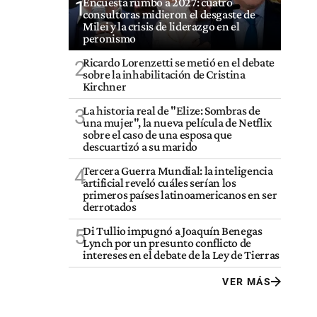
Encuesta rumbo a 2027: cuatro
1
consultoras midieron el desgaste de
Milei y la crisis de liderazgo en el
peronismo
Ricardo Lorenzetti se metió en el debate
2
sobre la inhabilitación de Cristina
Kirchner
La historia real de "Elize: Sombras de
3
una mujer", la nueva película de Netflix
sobre el caso de una esposa que
descuartizó a su marido
Tercera Guerra Mundial: la inteligencia
4
artificial reveló cuáles serían los
primeros países latinoamericanos en ser
derrotados
Di Tullio impugnó a Joaquín Benegas
5
Lynch por un presunto conflicto de
intereses en el debate de la Ley de Tierras
VER MÁS