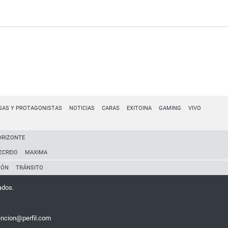
SAS Y PROTAGONISTAS
NOTICIAS
CARAS
EXITOINA
GAMING
VIVO
ORIZONTE
ECREIO
MAXIMA
IÓN
TRÁNSITO
ados.
encion@perfil.com