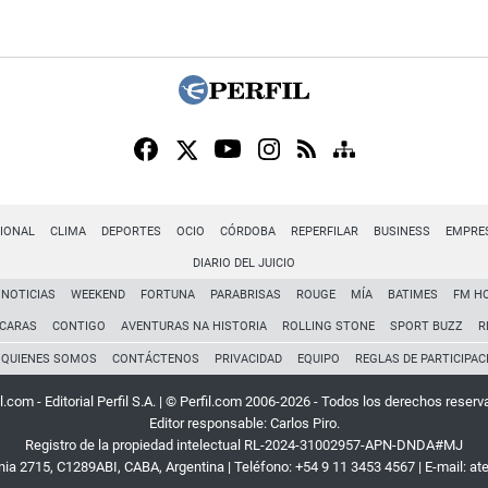
IONAL
CLIMA
DEPORTES
OCIO
CÓRDOBA
REPERFILAR
BUSINESS
EMPRE
DIARIO DEL JUICIO
NOTICIAS
WEEKEND
FORTUNA
PARABRISAS
ROUGE
MÍA
BATIMES
FM H
CARAS
CONTIGO
AVENTURAS NA HISTORIA
ROLLING STONE
SPORT BUZZ
R
QUIENES SOMOS
CONTÁCTENOS
PRIVACIDAD
EQUIPO
REGLAS DE PARTICIPAC
l.com - Editorial Perfil S.A.
| © Perfil.com 2006-2026 - Todos los derechos reserv
Editor responsable: Carlos Piro.
Registro de la propiedad intelectual RL-2024-31002957-APN-DNDA#MJ
rnia 2715
,
C1289ABI
,
CABA, Argentina
| Teléfono:
+54 9 11 3453 4567
| E-mail:
at