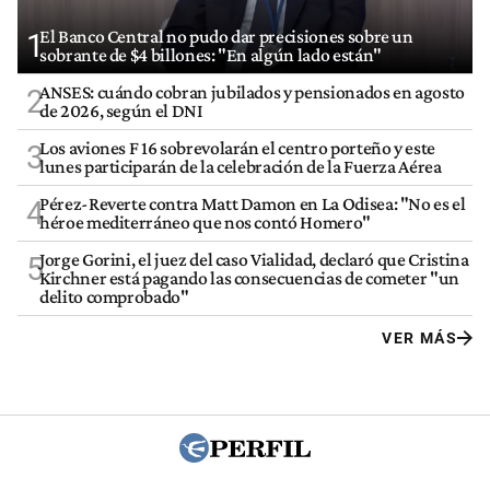
El Banco Central no pudo dar precisiones sobre un
1
sobrante de $4 billones: "En algún lado están"
ANSES: cuándo cobran jubilados y pensionados en agosto
2
de 2026, según el DNI
Los aviones F 16 sobrevolarán el centro porteño y este
3
lunes participarán de la celebración de la Fuerza Aérea
Pérez-Reverte contra Matt Damon en La Odisea: "No es el
4
héroe mediterráneo que nos contó Homero"
Jorge Gorini, el juez del caso Vialidad, declaró que Cristina
5
Kirchner está pagando las consecuencias de cometer "un
delito comprobado"
VER MÁS