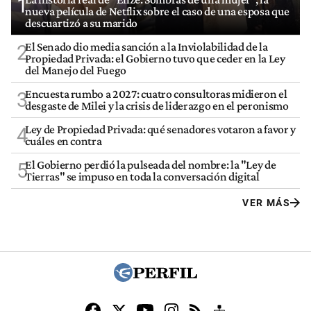
1
nueva película de Netflix sobre el caso de una esposa que
descuartizó a su marido
El Senado dio media sanción a la Inviolabilidad de la
2
Propiedad Privada: el Gobierno tuvo que ceder en la Ley
del Manejo del Fuego
Encuesta rumbo a 2027: cuatro consultoras midieron el
3
desgaste de Milei y la crisis de liderazgo en el peronismo
Ley de Propiedad Privada: qué senadores votaron a favor y
4
cuáles en contra
El Gobierno perdió la pulseada del nombre: la "Ley de
5
Tierras" se impuso en toda la conversación digital
VER MÁS