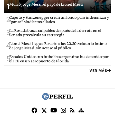
Murió Jorge Messi, el papá de Lionel Messi
1
Caputo y Sturzenegger crean un fondo para indemnizar y
2
“ganar” sindicatos aliados
La Rosada busca culpables después de la derrota en el
3
Senado y recalcula su estrategia
Lionel Messi llega a Rosario a las 20.30: velatorio íntimo
4
de Jorge Messi, sin acceso al público
Estados Unidos: un futbolista argentino fue detenido por
5
el ICE en un aeropuerto de Florida
VER MÁS