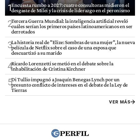
Encuesta rumbo a 2027: cuatro consultoras midieron el
1
desgaste de Milei y la crisis de liderazgo en el peronismo
Tercera Guerra Mundial: la inteligencia artificial reveló
2
cuáles serían los primeros países latinoamericanos en ser
derrotados
La historia real de "Elize: Sombras de una mujer", la nueva
3
película de Netflix sobre el caso de una esposa que
descuartizó a su marido
Ricardo Lorenzetti se metió en el debate sobre la
4
inhabilitación de Cristina Kirchner
Di Tullio impugnó a Joaquín Benegas Lynch por un
5
presunto conflicto de intereses en el debate de la Ley de
Tierras
VER MÁS