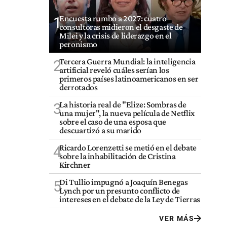
Encuesta rumbo a 2027: cuatro
1
consultoras midieron el desgaste de
Milei y la crisis de liderazgo en el
peronismo
Tercera Guerra Mundial: la inteligencia
2
artificial reveló cuáles serían los
primeros países latinoamericanos en ser
derrotados
La historia real de "Elize: Sombras de
3
una mujer", la nueva película de Netflix
sobre el caso de una esposa que
descuartizó a su marido
Ricardo Lorenzetti se metió en el debate
4
sobre la inhabilitación de Cristina
Kirchner
Di Tullio impugnó a Joaquín Benegas
5
Lynch por un presunto conflicto de
intereses en el debate de la Ley de Tierras
VER MÁS