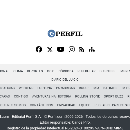
IONAL
CLIMA
DEPORTES
OCIO
CÓRDOBA
REPERFILAR
BUSINESS
EMPRE
DIARIO DEL JUICIO
NOTICIAS
WEEKEND
FORTUNA
PARABRISAS
ROUGE
MÍA
BATIMES
FM H
CARAS
CONTIGO
AVENTURAS NA HISTORIA
ROLLING STONE
SPORT BUZZ
R
QUIENES SOMOS
CONTÁCTENOS
PRIVACIDAD
EQUIPO
REGLAS DE PARTICIPAC
l.com - Editorial Perfil S.A.
| © Perfil.com 2006-2026 - Todos los derechos reserv
Editor responsable: Carlos Piro.
Registro de la propiedad intelectual RL-2024-31002957-APN-DNDA#MJ