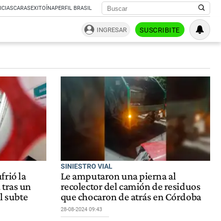
ICIAS
CARAS
EXITOÍNA
PERFIL BRASIL
INGRESAR
SUSCRIBITE
SINIESTRO VIAL
frió la
Le amputaron una pierna al
 tras un
recolector del camión de residuos
l subte
que chocaron de atrás en Córdoba
28-08-2024 09:43