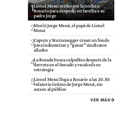
Lionel Messi arribó por la noche a
1
Rosario para despedir en familia a su
padre Jorge
Murió Jorge Messi, el papá de Lionel
2
Messi
Caputo y Sturzenegger crean un fondo
3
para indemnizar y “ganar” sindicatos
aliados
La Rosada busca culpables después de la
4
derrota en el Senado y recalcula su
estrategia
Lionel Messi llega a Rosario a las 20.30:
5
velatorio íntimo de Jorge Messi, sin
acceso al público
VER MÁS