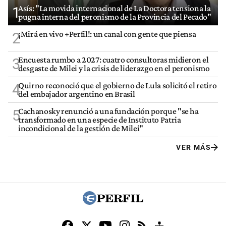
Asís: "La movida internacional de La Doctora tensiona la
1
pugna interna del peronismo de la Provincia del Pecado"
¡Mirá en vivo +Perfil!: un canal con gente que piensa
2
Encuesta rumbo a 2027: cuatro consultoras midieron el
3
desgaste de Milei y la crisis de liderazgo en el peronismo
Quirno reconoció que el gobierno de Lula solicitó el retiro
4
del embajador argentino en Brasil
Cachanosky renunció a una fundación porque "se ha
5
transformado en una especie de Instituto Patria
incondicional de la gestión de Milei"
VER MÁS