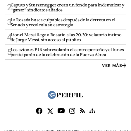
Caputo y Sturzenegger crean un fondo para indemnizar y
2
“ganar” sindicatos aliados
La Rosada busca culpables después de la derrota en el
3
Senado y recalcula su estrategia
Lionel Messi llega a Rosario a las 20.30: velatorio íntimo
4
de Jorge Messi, sin acceso al público
Los aviones F 16 sobrevolarán el centro porteño y el lunes
5
participarán de la celebración de la Fuerza Aérea
VER MÁS