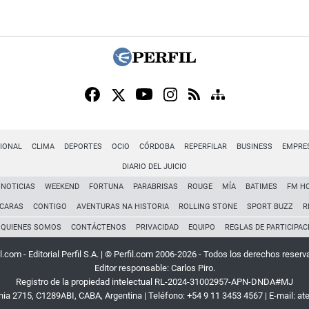
IONAL
CLIMA
DEPORTES
OCIO
CÓRDOBA
REPERFILAR
BUSINESS
EMPRE
DIARIO DEL JUICIO
NOTICIAS
WEEKEND
FORTUNA
PARABRISAS
ROUGE
MÍA
BATIMES
FM H
CARAS
CONTIGO
AVENTURAS NA HISTORIA
ROLLING STONE
SPORT BUZZ
R
QUIENES SOMOS
CONTÁCTENOS
PRIVACIDAD
EQUIPO
REGLAS DE PARTICIPAC
l.com - Editorial Perfil S.A.
| © Perfil.com 2006-2026 - Todos los derechos reserv
Editor responsable: Carlos Piro.
Registro de la propiedad intelectual RL-2024-31002957-APN-DNDA#MJ
rnia 2715
,
C1289ABI
,
CABA, Argentina
| Teléfono:
+54 9 11 3453 4567
| E-mail:
at