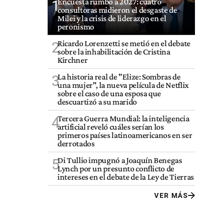
Encuesta rumbo a 2027: cuatro
1
consultoras midieron el desgaste de
Milei y la crisis de liderazgo en el
peronismo
Ricardo Lorenzetti se metió en el debate
2
sobre la inhabilitación de Cristina
Kirchner
La historia real de "Elize: Sombras de
3
una mujer", la nueva película de Netflix
sobre el caso de una esposa que
descuartizó a su marido
Tercera Guerra Mundial: la inteligencia
4
artificial reveló cuáles serían los
primeros países latinoamericanos en ser
derrotados
Di Tullio impugnó a Joaquín Benegas
5
Lynch por un presunto conflicto de
intereses en el debate de la Ley de Tierras
VER MÁS