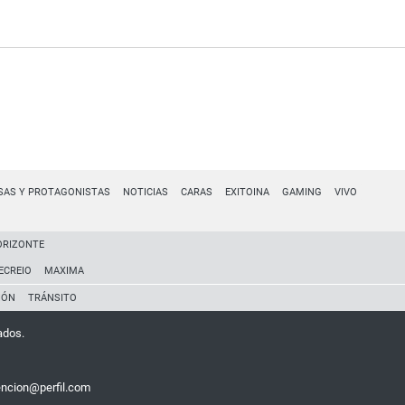
SAS Y PROTAGONISTAS
NOTICIAS
CARAS
EXITOINA
GAMING
VIVO
ORIZONTE
ECREIO
MAXIMA
IÓN
TRÁNSITO
ados.
encion@perfil.com