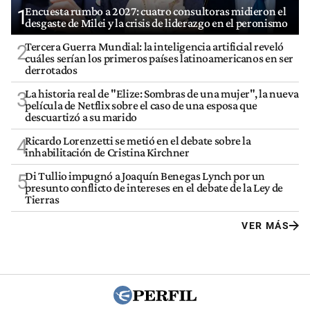
Encuesta rumbo a 2027: cuatro consultoras midieron el
1
desgaste de Milei y la crisis de liderazgo en el peronismo
Tercera Guerra Mundial: la inteligencia artificial reveló
2
cuáles serían los primeros países latinoamericanos en ser
derrotados
La historia real de "Elize: Sombras de una mujer", la nueva
3
película de Netflix sobre el caso de una esposa que
descuartizó a su marido
Ricardo Lorenzetti se metió en el debate sobre la
4
inhabilitación de Cristina Kirchner
Di Tullio impugnó a Joaquín Benegas Lynch por un
5
presunto conflicto de intereses en el debate de la Ley de
Tierras
VER MÁS