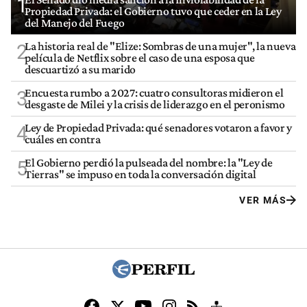
1
Propiedad Privada: el Gobierno tuvo que ceder en la Ley
del Manejo del Fuego
La historia real de "Elize: Sombras de una mujer", la nueva
2
película de Netflix sobre el caso de una esposa que
descuartizó a su marido
Encuesta rumbo a 2027: cuatro consultoras midieron el
3
desgaste de Milei y la crisis de liderazgo en el peronismo
Ley de Propiedad Privada: qué senadores votaron a favor y
4
cuáles en contra
El Gobierno perdió la pulseada del nombre: la "Ley de
5
Tierras" se impuso en toda la conversación digital
VER MÁS