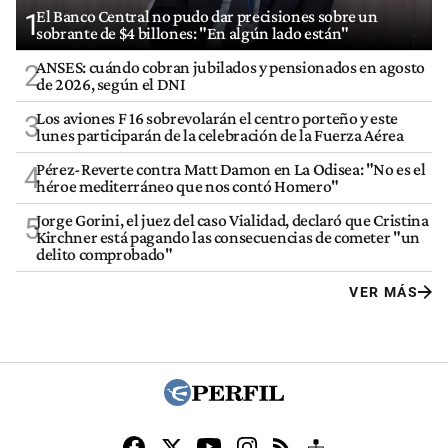
El Banco Central no pudo dar precisiones sobre un
1
sobrante de $4 billones: "En algún lado están"
ANSES: cuándo cobran jubilados y pensionados en agosto
2
de 2026, según el DNI
Los aviones F 16 sobrevolarán el centro porteño y este
3
lunes participarán de la celebración de la Fuerza Aérea
Pérez-Reverte contra Matt Damon en La Odisea: "No es el
4
héroe mediterráneo que nos contó Homero"
Jorge Gorini, el juez del caso Vialidad, declaró que Cristina
5
Kirchner está pagando las consecuencias de cometer "un
delito comprobado"
VER MÁS