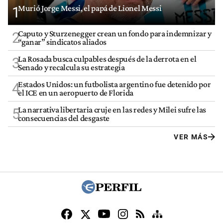
Murió Jorge Messi, el papá de Lionel Messi
1
Caputo y Sturzenegger crean un fondo para indemnizar y
2
“ganar” sindicatos aliados
La Rosada busca culpables después de la derrota en el
3
Senado y recalcula su estrategia
Estados Unidos: un futbolista argentino fue detenido por
4
el ICE en un aeropuerto de Florida
La narrativa libertaria cruje en las redes y Milei sufre las
5
consecuencias del desgaste
VER MÁS