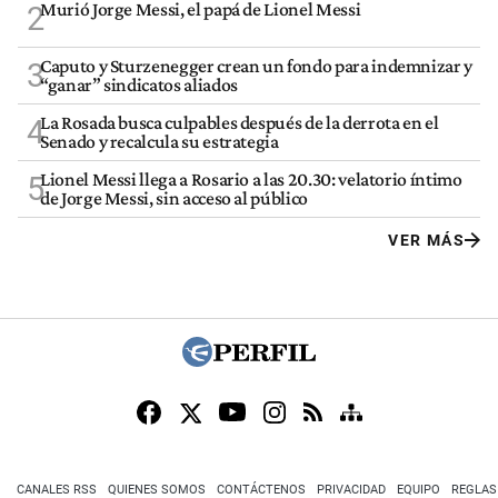
Murió Jorge Messi, el papá de Lionel Messi
2
Caputo y Sturzenegger crean un fondo para indemnizar y
3
“ganar” sindicatos aliados
La Rosada busca culpables después de la derrota en el
4
Senado y recalcula su estrategia
Lionel Messi llega a Rosario a las 20.30: velatorio íntimo
5
de Jorge Messi, sin acceso al público
VER MÁS
CANALES RSS
QUIENES SOMOS
CONTÁCTENOS
PRIVACIDAD
EQUIPO
REGLAS