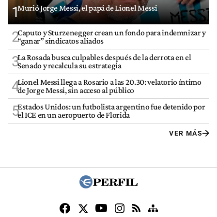
Murió Jorge Messi, el papá de Lionel Messi
1
Caputo y Sturzenegger crean un fondo para indemnizar y
2
“ganar” sindicatos aliados
La Rosada busca culpables después de la derrota en el
3
Senado y recalcula su estrategia
Lionel Messi llega a Rosario a las 20.30: velatorio íntimo
4
de Jorge Messi, sin acceso al público
Estados Unidos: un futbolista argentino fue detenido por
5
el ICE en un aeropuerto de Florida
VER MÁS