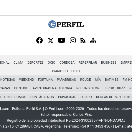
IONAL
CLIMA
DEPORTES
OCIO
CÓRDOBA
REPERFILAR
BUSINESS
EMPRE
DIARIO DEL JUICIO
NOTICIAS
WEEKEND
FORTUNA
PARABRISAS
ROUGE
MÍA
BATIMES
FM H
CARAS
CONTIGO
AVENTURAS NA HISTORIA
ROLLING STONE
SPORT BUZZ
R
QUIENES SOMOS
CONTÁCTENOS
PRIVACIDAD
EQUIPO
REGLAS DE PARTICIPAC
l.com - Editorial Perfil S.A.
| © Perfil.com 2006-2026 - Todos los derechos reserv
Editor responsable: Carlos Piro.
Registro de la propiedad intelectual RL-2024-31002957-APN-DNDA#MJ
rnia 2715
,
C1289ABI
,
CABA, Argentina
| Teléfono:
+54 9 11 3453 4567
| E-mail:
at