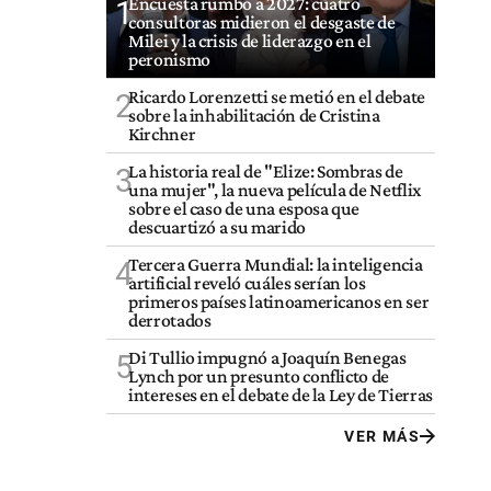
Encuesta rumbo a 2027: cuatro
1
consultoras midieron el desgaste de
Milei y la crisis de liderazgo en el
peronismo
Ricardo Lorenzetti se metió en el debate
2
sobre la inhabilitación de Cristina
Kirchner
La historia real de "Elize: Sombras de
3
una mujer", la nueva película de Netflix
sobre el caso de una esposa que
descuartizó a su marido
Tercera Guerra Mundial: la inteligencia
4
artificial reveló cuáles serían los
primeros países latinoamericanos en ser
derrotados
Di Tullio impugnó a Joaquín Benegas
5
Lynch por un presunto conflicto de
intereses en el debate de la Ley de Tierras
VER MÁS