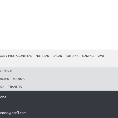
SAS Y PROTAGONISTAS
NOTICIAS
CARAS
EXITOINA
GAMING
VIVO
ORIZONTE
ECREIO
MAXIMA
IÓN
TRÁNSITO
ados.
encion@perfil.com