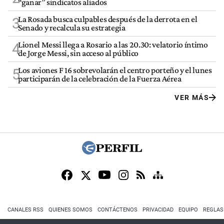
“ganar” sindicatos aliados
La Rosada busca culpables después de la derrota en el
3
Senado y recalcula su estrategia
Lionel Messi llega a Rosario a las 20.30: velatorio íntimo
4
de Jorge Messi, sin acceso al público
Los aviones F 16 sobrevolarán el centro porteño y el lunes
5
participarán de la celebración de la Fuerza Aérea
VER MÁS
CANALES RSS
QUIENES SOMOS
CONTÁCTENOS
PRIVACIDAD
EQUIPO
REGLAS