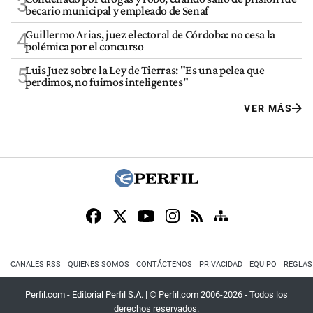
3
becario municipal y empleado de Senaf
Guillermo Arias, juez electoral de Córdoba: no cesa la
4
polémica por el concurso
Luis Juez sobre la Ley de Tierras: "Es una pelea que
5
perdimos, no fuimos inteligentes"
VER MÁS
CANALES RSS
QUIENES SOMOS
CONTÁCTENOS
PRIVACIDAD
EQUIPO
REGLAS
Perfil.com - Editorial Perfil S.A.
| © Perfil.com 2006-2026 - Todos los
derechos reservados.