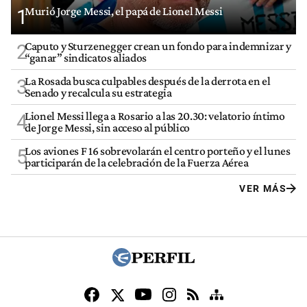
Murió Jorge Messi, el papá de Lionel Messi
1
Caputo y Sturzenegger crean un fondo para indemnizar y
2
“ganar” sindicatos aliados
La Rosada busca culpables después de la derrota en el
3
Senado y recalcula su estrategia
Lionel Messi llega a Rosario a las 20.30: velatorio íntimo
4
de Jorge Messi, sin acceso al público
Los aviones F 16 sobrevolarán el centro porteño y el lunes
5
participarán de la celebración de la Fuerza Aérea
VER MÁS