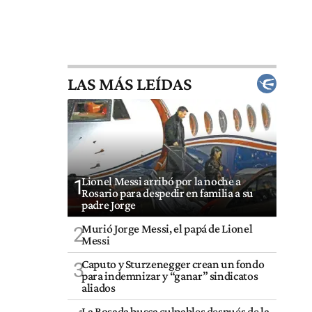
LAS MÁS LEÍDAS
Lionel Messi arribó por la noche a
1
Rosario para despedir en familia a su
padre Jorge
Murió Jorge Messi, el papá de Lionel
2
Messi
Caputo y Sturzenegger crean un fondo
3
para indemnizar y “ganar” sindicatos
aliados
La Rosada busca culpables después de la