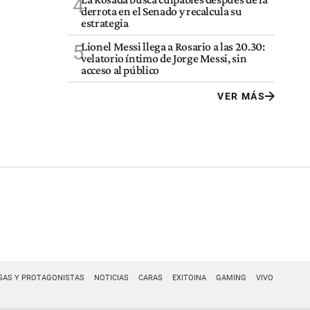
4
derrota en el Senado y recalcula su
estrategia
Lionel Messi llega a Rosario a las 20.30:
5
velatorio íntimo de Jorge Messi, sin
acceso al público
VER MÁS
SAS Y PROTAGONISTAS
NOTICIAS
CARAS
EXITOINA
GAMING
VIVO