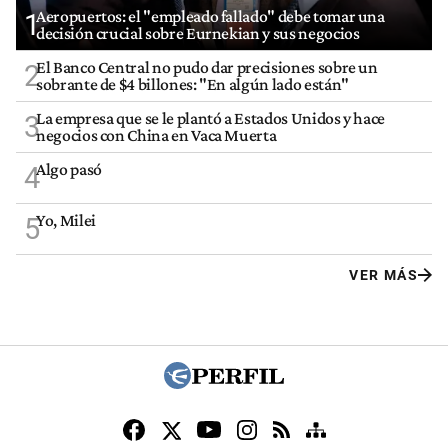
Aeropuertos: el "empleado fallado" debe tomar una
1
decisión crucial sobre Eurnekian y sus negocios
El Banco Central no pudo dar precisiones sobre un
2
sobrante de $4 billones: "En algún lado están"
La empresa que se le plantó a Estados Unidos y hace
3
negocios con China en Vaca Muerta
Algo pasó
4
Yo, Milei
5
VER MÁS