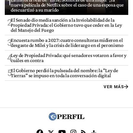
1
nueva película de Netflix sobre el caso de una esposa que
descuartizó a su marido
El Senado dio media sanción a la Inviolabilidad de la
2
Propiedad Privada: el Gobierno tuvo que ceder en la Ley
del Manejo del Fuego
Encuesta rumbo a 2027: cuatro consultoras midieron el
3
desgaste de Milei y la crisis de liderazgo en el peronismo
Ley de Propiedad Privada: qué senadores votaron a favor y
4
cuáles en contra
El Gobierno perdió la pulseada del nombre: la "Ley de
5
Tierras" se impuso en toda la conversación digital
VER MÁS