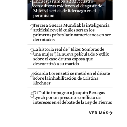
Encuesta rumbo a 2027: cuatro
1
consultoras midieron el desgaste de
Milei y la crisis de liderazgo en el
peronismo
Tercera Guerra Mundial: la inteligencia
2
artificial reveló cuáles serían los
primeros países latinoamericanos en ser
derrotados
La historia real de "Elize: Sombras de
3
una mujer", la nueva película de Netflix
sobre el caso de una esposa que
descuartizó a su marido
Ricardo Lorenzetti se metió en el debate
4
sobre la inhabilitación de Cristina
Kirchner
Di Tullio impugnó a Joaquín Benegas
5
Lynch por un presunto conflicto de
intereses en el debate de la Ley de Tierras
VER MÁS