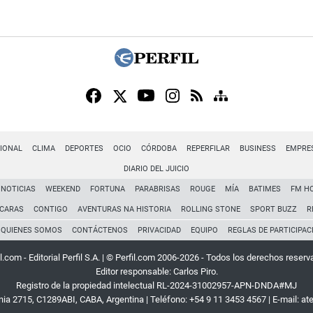
IONAL
CLIMA
DEPORTES
OCIO
CÓRDOBA
REPERFILAR
BUSINESS
EMPRE
DIARIO DEL JUICIO
NOTICIAS
WEEKEND
FORTUNA
PARABRISAS
ROUGE
MÍA
BATIMES
FM H
CARAS
CONTIGO
AVENTURAS NA HISTORIA
ROLLING STONE
SPORT BUZZ
R
QUIENES SOMOS
CONTÁCTENOS
PRIVACIDAD
EQUIPO
REGLAS DE PARTICIPAC
l.com - Editorial Perfil S.A.
| © Perfil.com 2006-2026 - Todos los derechos reserv
Editor responsable: Carlos Piro.
Registro de la propiedad intelectual RL-2024-31002957-APN-DNDA#MJ
rnia 2715
,
C1289ABI
,
CABA, Argentina
| Teléfono:
+54 9 11 3453 4567
| E-mail:
at