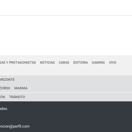
SAS Y PROTAGONISTAS
NOTICIAS
CARAS
EXITOINA
GAMING
VIVO
ORIZONTE
ECREIO
MAXIMA
IÓN
TRÁNSITO
ados.
encion@perfil.com