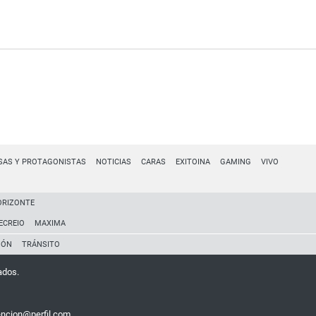
SAS Y PROTAGONISTAS
NOTICIAS
CARAS
EXITOINA
GAMING
VIVO
ORIZONTE
ECREIO
MAXIMA
IÓN
TRÁNSITO
ados.
encion@perfil.com