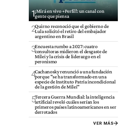
¡Mirá en vivo +Perfil!: un canal con
1
gente que piensa
Quirno reconoció que el gobierno de
2
Lula solicitó el retiro del embajador
argentino en Brasil
Encuesta rumbo a 2027: cuatro
3
consultoras midieron el desgaste de
Milei y la crisis de liderazgo en el
peronismo
Cachanosky renunció a una fundación
4
porque "se ha transformado en una
especie de Instituto Patria incondicional
de la gestión de Milei"
Tercera Guerra Mundial: la inteligencia
5
artificial reveló cuáles serían los
primeros países latinoamericanos en ser
derrotados
VER MÁS