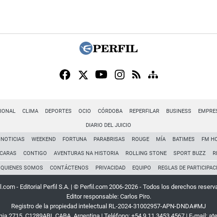
IONAL
CLIMA
DEPORTES
OCIO
CÓRDOBA
REPERFILAR
BUSINESS
EMPRE
DIARIO DEL JUICIO
NOTICIAS
WEEKEND
FORTUNA
PARABRISAS
ROUGE
MÍA
BATIMES
FM H
CARAS
CONTIGO
AVENTURAS NA HISTORIA
ROLLING STONE
SPORT BUZZ
R
QUIENES SOMOS
CONTÁCTENOS
PRIVACIDAD
EQUIPO
REGLAS DE PARTICIPAC
l.com - Editorial Perfil S.A.
| © Perfil.com 2006-2026 - Todos los derechos reserv
Editor responsable: Carlos Piro.
Registro de la propiedad intelectual RL-2024-31002957-APN-DNDA#MJ
rnia 2715
,
C1289ABI
,
CABA, Argentina
| Teléfono:
+54 9 11 3453 4567
| E-mail:
at