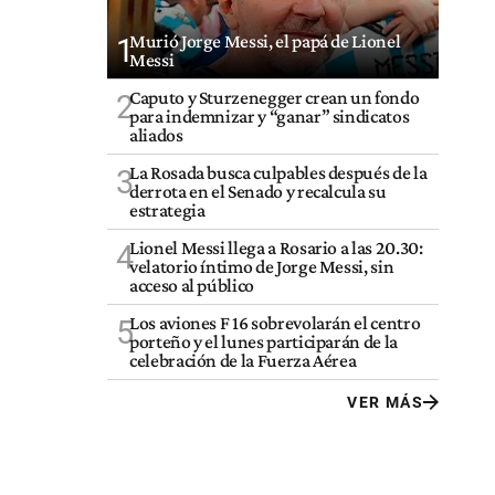
Murió Jorge Messi, el papá de Lionel
1
Messi
Caputo y Sturzenegger crean un fondo
2
para indemnizar y “ganar” sindicatos
aliados
La Rosada busca culpables después de la
3
derrota en el Senado y recalcula su
estrategia
Lionel Messi llega a Rosario a las 20.30:
4
velatorio íntimo de Jorge Messi, sin
acceso al público
Los aviones F 16 sobrevolarán el centro
5
porteño y el lunes participarán de la
celebración de la Fuerza Aérea
VER MÁS